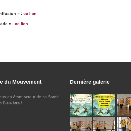
iffusion » :
ce lien
Jade » :
ce lien
ie du Mouvement
Dernière galerie
eux en étant acteur de sa Santé
n Bien-être !