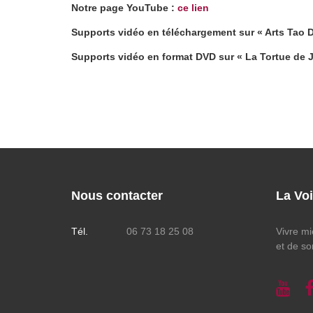
Notre page YouTube :
ce lien
Supports vidéo en téléchargement sur
« Arts Tao D
Supports vidéo en format DVD sur « La Tortue de 
Nous contacter
La Vo
Tél.
06 73 18 25 08
Vivre mi
et de so