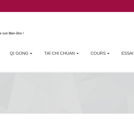
Aller au contenu principal
e son Bien-être !
QI GONG
TAÏ CHI CHUAN
COURS
ESSAI